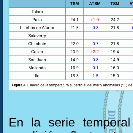
TSM
ATSM
TSM
A
Talara
--
--
--
Paita
24.1
+1.0
24.2
+
I. Lobos de Afuera
21.5
-0.3
21.8
Salaverry
--
--
--
Chimbote
22.0
-0.7
21.8
Callao
20.9
+3.2
19.4
+
San Juan
14.9
-0.8
14.9
Mollendo
16.9
-0.1
16.0
Ilo
15.3
-1.5
15.0
Figura 4.
Cuadro de la temperatura superficial del mar y anomalías (°C) de 
En la serie tempora