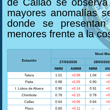
de Callao se observa
mayores anomalías se 
donde se presentan 
menores frente a la cos
Nivel Me
Estación
27/03/2026
28/03/202
NMM
ANMM
NMM
A
Talara
1.01
+0.08
1.04
+0
Paita
0.88
+0.05
0.90
+0
I. Lobos de Afuera
0.90
+0.14
0.91
+0
Chimbote
0.78
+0.15
0.78
+0
Callao
0.64
+0.06
0.64
+0
Pisco
0.60
+0.11
--