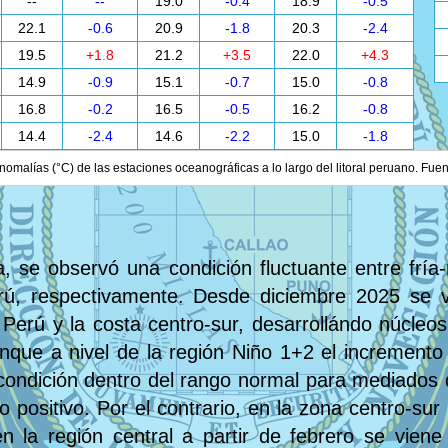
--
--
19.0
-0.4
18.9
-0.5
22.1
-0.6
20.9
-1.8
20.3
-2.4
19.5
+1.8
21.2
+3.5
22.0
+4.3
14.9
-0.9
15.1
-0.7
15.0
-0.8
16.8
-0.2
16.5
-0.5
16.2
-0.8
14.4
-2.4
14.6
-2.2
15.0
-1.8
nomalías (°C) de las estaciones oceanográficas a lo largo del litoral peruano. Fue
, se observó una condición fluctuante entre fría-
rú, respectivamente. Desde diciembre 2025 se v
 Perú y la costa centro-sur, desarrollándo núcleos
que a nivel de la región Niño 1+2 el increment
condición dentro del rango normal para mediados 
positivo. Por el contrario, en la zona centro-su
n la región central a partir de febrero se vien