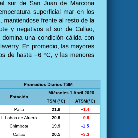
y al sur de San Juan de Marcona
emperatura superficial mar en los
, mantiendose frente al resto de la
ote y negativos al sur de Callao,
, domina una condición cálida con
alaverry. En promedio, las mayores
ivos de hasta +6 °C, y las menores
Promedios Diarios TSM
Miércoles 1 Abril 2026
Estación
TSM (°C)
ATSM(°C)
Paita
21.8
+
1.4
I. Lobos de Afuera
20.9
+
0.9
Chimbote
19.9
-1.5
Callao
20.5
+
3.3