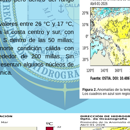
valores entre 26 °C y 17 °C,
 a la costa centro y sur, con
 S dentro de las 50 millas;
norte condición cálida con
ededor de 200 millas. Sin
presentan algunos núcleos de
nica.
Figura 2.
Anomalías de la tempe
Los cuadros en azul son regi