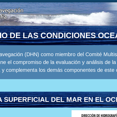
RIO DE LAS CONDICIONES OC
Navegación (DHN) como miembro del Comité Multisec
e el compromiso de la evaluación y análisis de 
a y complementa los demás componentes de este 
 SUPERFICIAL DEL MAR EN EL OC