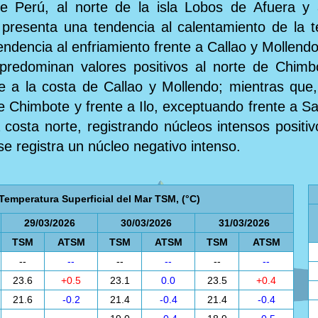
de Perú, al norte de la isla Lobos de Afuera 
presenta una tendencia al calentamiento de la t
endencia al enfriamiento frente a Callao y Mollendo
l predominan valores positivos al norte de Chimb
te a la costa de Callao y Mollendo; mientras que
de Chimbote y frente a Ilo, exceptuando frente a S
a costa norte, registrando núcleos intensos posit
se registra un núcleo negativo intenso.
Temperatura Superficial del Mar TSM, (°C)
29/03/2026
30/03/2026
31/03/2026
TSM
ATSM
TSM
ATSM
TSM
ATSM
--
--
--
--
--
--
23.6
+0.5
23.1
0.0
23.5
+0.4
21.6
-0.2
21.4
-0.4
21.4
-0.4