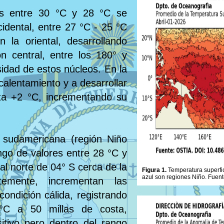
ras entre 30 °C y 28 °C se
cidental, entre 27 °C - 25 °C
la oriental, desarrollando
n central, entre los 180° y
idad de estos núcleos. En la
 calentamiento y a desarrollar
ta +2 °C, incrementando su
 sudamericana (región Niño
ngo de valores entre 28 °C y
al norte de 04° S cerca de la
Figura 1.
Temperatura superfic
azul son regiones Niño. Fuent
temente, incrementan las
condición cálida, registrando
 °C a 50 millas de costa,
itivo pero dentro del rango