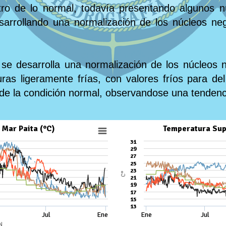
tro de lo normal, todavía presentando algunos n
sarrollando una normalización de los núcleos n
se desarrolla una normalización de los núcleos n
uras ligeramente frías, con valores fríos para de
 de la condición normal, observandose una tendenci