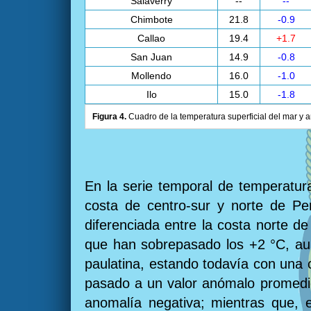
Salaverry
--
--
Chimbote
21.8
-0.9
Callao
19.4
+1.7
San Juan
14.9
-0.8
Mollendo
16.0
-1.0
Ilo
15.0
-1.8
Figura 4.
Cuadro de la temperatura superficial del mar y a
En la serie temporal de temperatura
costa de centro-sur y norte de Pe
diferenciada entre la costa norte de
que han sobrepasado los +2 °C, aun
paulatina, estando todavía con una 
pasado a un valor anómalo promedio 
anomalía negativa; mientras que, e