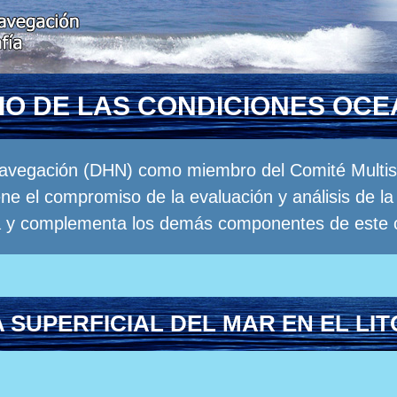
RIO DE LAS CONDICIONES OC
Navegación (DHN) como miembro del Comité Multisec
e el compromiso de la evaluación y análisis de 
a y complementa los demás componentes de este 
SUPERFICIAL DEL MAR EN EL LI