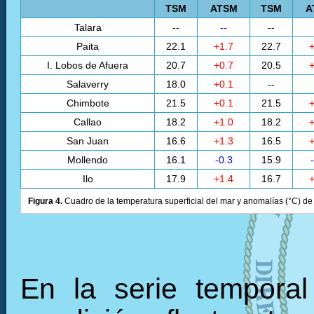
TSM
ATSM
TSM
A
Talara
--
--
--
Paita
22.1
+1.7
22.7
+
I. Lobos de Afuera
20.7
+0.7
20.5
+
Salaverry
18.0
+0.1
--
Chimbote
21.5
+0.1
21.5
+
Callao
18.2
+1.0
18.2
+
San Juan
16.6
+1.3
16.5
+
Mollendo
16.1
-0.3
15.9
Ilo
17.9
+1.4
16.7
+
Figura 4.
Cuadro de la temperatura superficial del mar y anomalías (°C) de 
En la serie tempora