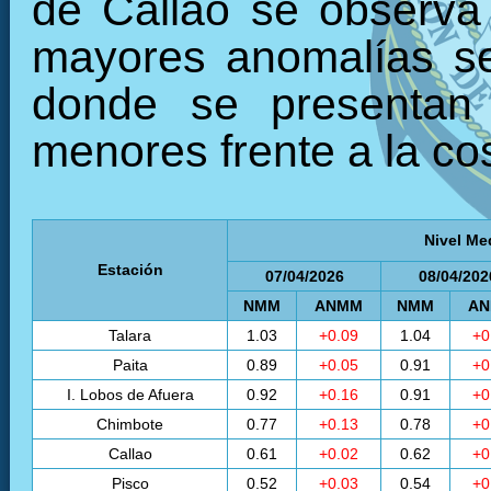
de Callao se observa
mayores anomalías se 
donde se presentan 
menores frente a la cos
Nivel Me
Estación
07/04/2026
08/04/202
NMM
ANMM
NMM
A
Talara
1.03
+0.09
1.04
+0
Paita
0.89
+0.05
0.91
+0
I. Lobos de Afuera
0.92
+0.16
0.91
+0
Chimbote
0.77
+0.13
0.78
+0
Callao
0.61
+0.02
0.62
+0
Pisco
0.52
+0.03
0.54
+0