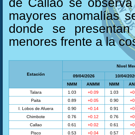
de Callao se observa
mayores anomalías se 
donde se presentan 
menores frente a la cos
Nivel Me
Estación
09/04/2026
10/04/202
NMM
ANMM
NMM
A
Talara
1.03
+0.09
1.03
+0
Paita
0.89
+0.05
0.90
+0
I. Lobos de Afuera
0.90
+0.14
0.91
+0
Chimbote
0.76
+0.12
0.76
+0
Callao
0.61
+0.02
0.61
+0
Pisco
0.53
+0.04
0.57
+0