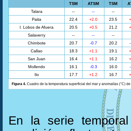
TSM
ATSM
TSM
A
Talara
--
--
--
Paita
22.4
+2.0
23.5
+
I. Lobos de Afuera
20.5
+0.5
21.2
+
Salaverry
--
--
--
Chimbote
20.7
-0.7
20.2
Callao
18.3
+1.1
19.1
+
San Juan
16.4
+1.1
16.2
+
Mollendo
16.1
-0.3
16.0
Ilo
17.7
+1.2
16.7
+
Figura 4.
Cuadro de la temperatura superficial del mar y anomalías (°C) de 
En la serie tempora