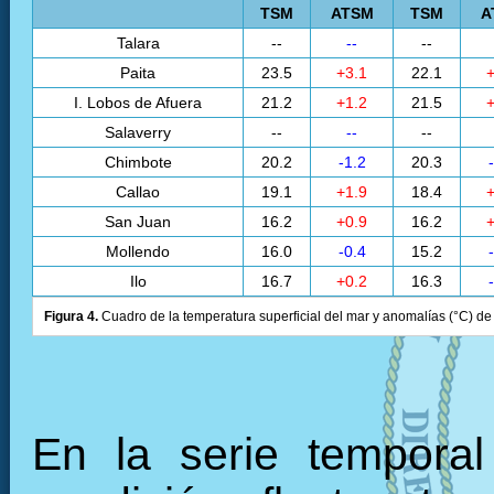
TSM
ATSM
TSM
A
Talara
--
--
--
Paita
23.5
+3.1
22.1
+
I. Lobos de Afuera
21.2
+1.2
21.5
+
Salaverry
--
--
--
Chimbote
20.2
-1.2
20.3
Callao
19.1
+1.9
18.4
+
San Juan
16.2
+0.9
16.2
+
Mollendo
16.0
-0.4
15.2
Ilo
16.7
+0.2
16.3
Figura 4.
Cuadro de la temperatura superficial del mar y anomalías (°C) de 
En la serie tempora