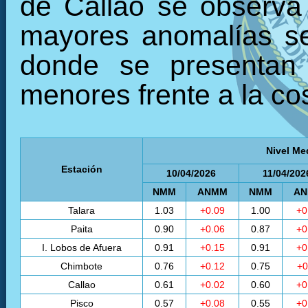
de Callao se observa
mayores anomalías se 
donde se presentan 
menores frente a la cos
Nivel Me
Estación
10/04/2026
11/04/202
NMM
ANMM
NMM
A
Talara
1.03
+0.09
1.00
+0
Paita
0.90
+0.06
0.87
+0
I. Lobos de Afuera
0.91
+0.15
0.91
+0
Chimbote
0.76
+0.12
0.75
+0
Callao
0.61
+0.02
0.60
+0
Pisco
0.57
+0.08
0.55
+0