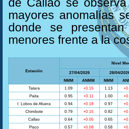
de Callao se observa
mayores anomalías se 
donde se presentan 
menores frente a la cos
Nivel Me
Estación
27/04/2026
28/04/202
NMM
ANMM
NMM
AN
Talara
1.09
+0.15
1.13
+0
Paita
0.95
+0.11
1.00
+0
I. Lobos de Afuera
0.94
+0.18
0.97
+0
Chimbote
0.79
+0.15
0.82
+0
Callao
0.64
+0.05
0.65
+0
Pisco
0.57
+0.08
0.58
+0