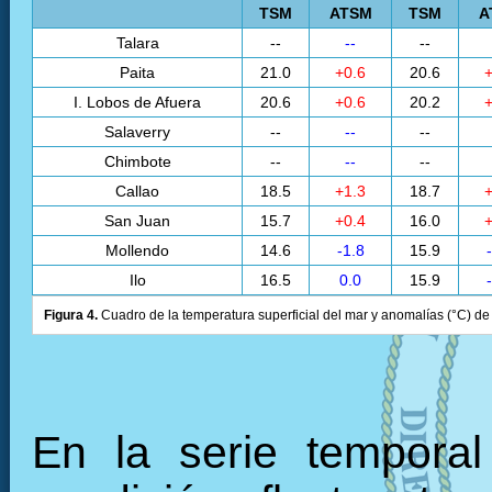
TSM
ATSM
TSM
A
Talara
--
--
--
Paita
21.0
+0.6
20.6
+
I. Lobos de Afuera
20.6
+0.6
20.2
+
Salaverry
--
--
--
Chimbote
--
--
--
Callao
18.5
+1.3
18.7
+
San Juan
15.7
+0.4
16.0
+
Mollendo
14.6
-1.8
15.9
Ilo
16.5
0.0
15.9
Figura 4.
Cuadro de la temperatura superficial del mar y anomalías (°C) de 
En la serie tempora