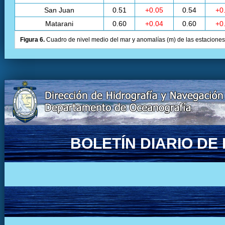
San Juan
0.51
+0.05
0.54
+0
Matarani
0.60
+0.04
0.60
+0
Figura 6.
Cuadro de nivel medio del mar y anomalías (m) de las estaciones 
BOLETÍN DIARIO D