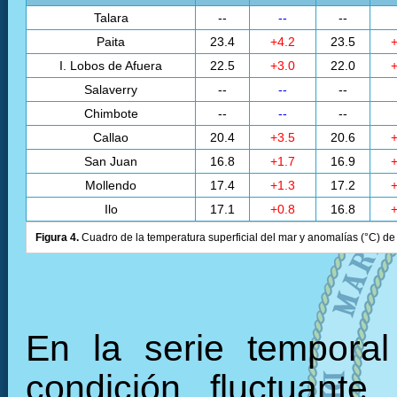
Talara
--
--
--
Paita
23.4
+4.2
23.5
+
I. Lobos de Afuera
22.5
+3.0
22.0
+
Salaverry
--
--
--
Chimbote
--
--
--
Callao
20.4
+3.5
20.6
+
San Juan
16.8
+1.7
16.9
+
Mollendo
17.4
+1.3
17.2
+
Ilo
17.1
+0.8
16.8
+
Figura 4.
Cuadro de la temperatura superficial del mar y anomalías (°C) de 
En la serie tempora
condición fluctuante