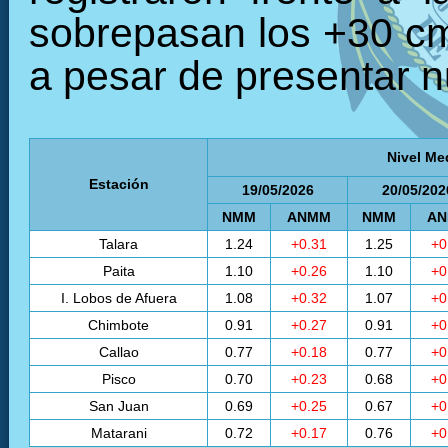
sobrepasan los +30 cm,
a pesar de presentar 
Nivel Me
Estación
19/05/2026
20/05/202
NMM
ANMM
NMM
A
Talara
1.24
+0.31
1.25
+0
Paita
1.10
+0.26
1.10
+0
I. Lobos de Afuera
1.08
+0.32
1.07
+0
Chimbote
0.91
+0.27
0.91
+0
Callao
0.77
+0.18
0.77
+0
Pisco
0.70
+0.23
0.68
+0
San Juan
0.69
+0.25
0.67
+0
Matarani
0.72
+0.17
0.76
+0