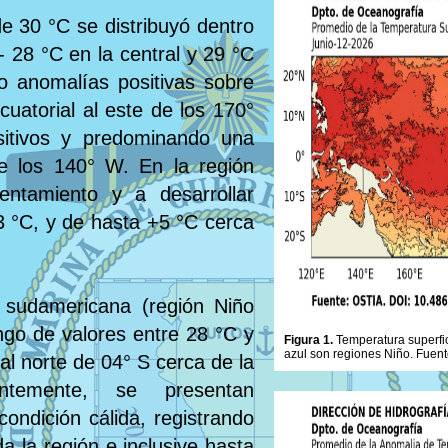
de 30 °C se distribuyó dentro
- 28 °C en la central y 29 °C
do anomalías positivas sobre
cuatorial al este de los 170°
ositivos y predominando una
e los 140° W. En la región
lentamiento y a desarrollar
3 °C, y de hasta +5 °C cerca
 sudamericana (región Niño
ngo de valores entre 28 °C y
Figura 1.
Temperatura superfic
azul son regiones Niño. Fuent
al norte de 04° S cerca de la
ntemente, se presentan
condición cálida, registrando
a la región e inclusive hasta