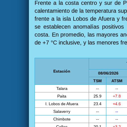
Frente a la costa centro y sur de P
calentamiento de la temperatura supe
frente a la isla Lobos de Afuera y fr
se establecen anomalías positivos i
costa. En promedio, las mayores anom
de +7 °C inclusive, y las menores fr
Estación
08/06/2026
TSM
ATSM
Talara
--
--
Paita
25.9
+7.8
I. Lobos de Afuera
23.4
+4.6
Salaverry
--
--
Chimbote
--
--
Callao
20.1
+3.2