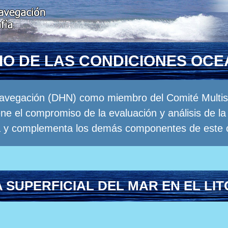
RIO DE LAS CONDICIONES OC
Navegación (DHN) como miembro del Comité Multisec
e el compromiso de la evaluación y análisis de 
a y complementa los demás componentes de este 
SUPERFICIAL DEL MAR EN EL LI