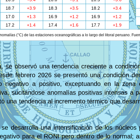
18.7
+3.9
18.3
+3.5
18.2
+3.4
17.0
+1.3
16.9
+1.2
16.9
+1.2
17.2
+1.4
17.4
+1.6
17.7
+1.9
nomalías (°C) de las estaciones oceanográficas a lo largo del litoral peruano. Fue
, se observó una tendencia creciente a condición 
esde febrero 2026 se presentó una condición de
 negativo a positivo, exceptuando en la zona 
va, sucitándose anomalías positivas intensas a pa
ntó una tendencia al incremento térmico que desarr
se desarrolla una intensificación de los núcleos p
 negativo para el RONI pero dentro de lo normal;