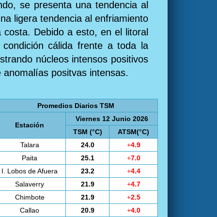
ndo, se presenta una tendencia al
na ligera tendencia al enfriamiento
costa. Debido a esto, en el litoral
condición cálida frente a toda la
strando núcleos intensos positivos
e anomalías positvas intensas.
Promedios Diarios TSM
Viernes 12 Junio 2026
Estación
TSM (°C)
ATSM(°C)
Talara
24.0
+
4.9
Paita
25.1
+
7.0
I. Lobos de Afuera
23.2
+
4.4
Salaverry
21.9
+
4.7
Chimbote
21.9
+
2.5
Callao
20.9
+
4.0