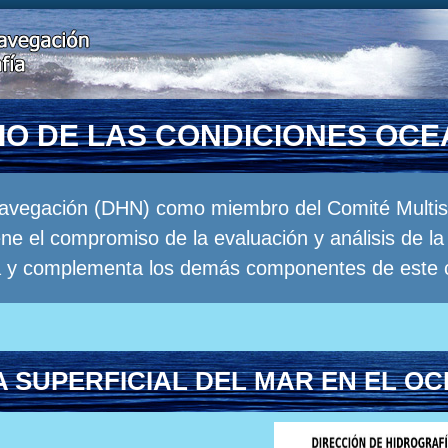
RIO DE LAS CONDICIONES OC
Navegación (DHN) como miembro del Comité Multisec
e el compromiso de la evaluación y análisis de 
a y complementa los demás componentes de este 
 SUPERFICIAL DEL MAR EN EL OC