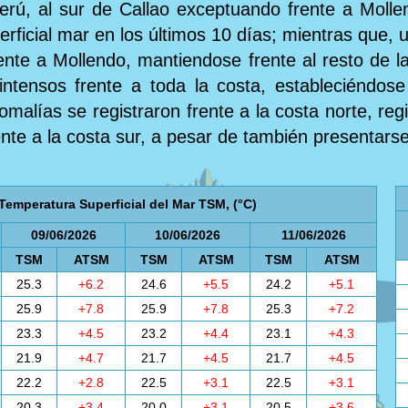
erú, al sur de Callao exceptuando frente a Molle
rficial mar en los últimos 10 días; mientras que, u
ente a Mollendo, mantiendose frente al resto de la 
ntensos frente a toda la costa, estableciéndose 
alías se registraron frente a la costa norte, regi
ente a la costa sur, a pesar de también presentars
Temperatura Superficial del Mar TSM, (°C)
09/06/2026
10/06/2026
11/06/2026
TSM
ATSM
TSM
ATSM
TSM
ATSM
25.3
+6.2
24.6
+5.5
24.2
+5.1
25.9
+7.8
25.9
+7.8
25.3
+7.2
23.3
+4.5
23.2
+4.4
23.1
+4.3
21.9
+4.7
21.7
+4.5
21.7
+4.5
22.2
+2.8
22.5
+3.1
22.5
+3.1
20.3
+3.4
20.0
+3.1
20.5
+3.6