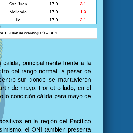
San Juan
17.9
+
3.1
Mollendo
17.0
+
1.3
Ilo
17.9
+
2.1
nte: División de oceanografía – DHN.
cálida, principalmente frente a la
ntro del rango normal, a pesar de
centro-sur donde se mantuvieron
rtir de mayo. Por otro lado, en el
olló condición cálida para mayo de
ositivos en la región del Pacífico
 asimismo, el ONI también presenta