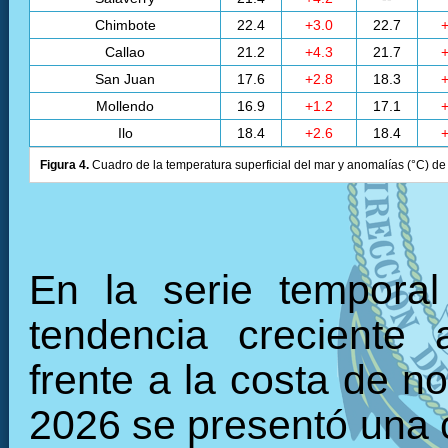
Chimbote
22.4
+3.0
22.7
+
Callao
21.2
+4.3
21.7
+
San Juan
17.6
+2.8
18.3
+
Mollendo
16.9
+1.2
17.1
+
Ilo
18.4
+2.6
18.4
+
Figura 4.
Cuadro de la temperatura superficial del mar y anomalías (°C) de 
En la serie tempora
tendencia creciente 
frente a la costa de n
2026 se presentó una c