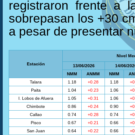
registraron frente a 
sobrepasan los +30 cm,
a pesar de presentar n
Nivel Me
Estación
13/06/2026
14/06/202
NMM
ANMM
NMM
A
Talara
1.18
+0.28
1.18
+0
Paita
1.04
+0.23
1.06
+0
I. Lobos de Afuera
1.05
+0.31
1.06
+0
Chimbote
0.86
+0.24
0.90
+0
Callao
0.74
+0.28
0.74
+0
Pisco
0.67
+0.21
0.66
+0
San Juan
0.64
+0.22
0.66
+0