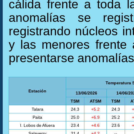
cálida frente a toda 
anomalías se regist
registrando núcleos in
y las menores frente 
presentarse anomalías 
Temperatura S
Estación
13/06/2026
14/06/20
TSM
ATSM
TSM
A
Talara
24.3
+5.2
24.3
+
Paita
25.0
+6.9
25.2
+
I. Lobos de Afuera
23.4
+4.6
23.6
+
Salaverry
21.4
+4.2
--