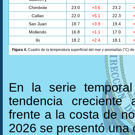
Chimbote
23.0
+3.6
23.2
+
Callao
22.0
+5.1
22.3
+
San Juan
18.7
+3.9
19.4
+
Mollendo
16.8
+1.1
17.0
+
Ilo
18.2
+2.4
18.1
+
Figura 4.
Cuadro de la temperatura superficial del mar y anomalías (°C) de 
En la serie tempora
tendencia creciente 
frente a la costa de n
2026 se presentó una c