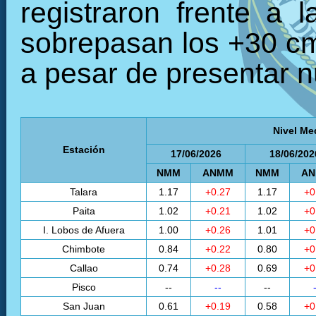
registraron frente a 
sobrepasan los +30 cm,
a pesar de presentar n
Nivel Me
Estación
17/06/2026
18/06/202
NMM
ANMM
NMM
A
Talara
1.17
+0.27
1.17
+0
Paita
1.02
+0.21
1.02
+0
I. Lobos de Afuera
1.00
+0.26
1.01
+0
Chimbote
0.84
+0.22
0.80
+0
Callao
0.74
+0.28
0.69
+0
Pisco
--
--
--
San Juan
0.61
+0.19
0.58
+0