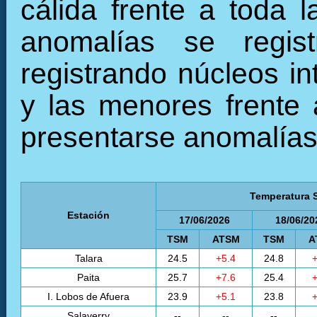
cálida frente a toda 
anomalías se regist
registrando núcleos in
y las menores frente 
presentarse anomalías 
Temperatura S
Estación
17/06/2026
18/06/20
TSM
ATSM
TSM
A
Talara
24.5
+5.4
24.8
+
Paita
25.7
+7.6
25.4
+
I. Lobos de Afuera
23.9
+5.1
23.8
+
Salaverry
--
--
--