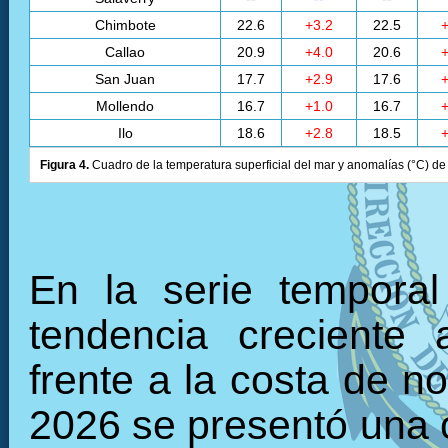
Chimbote
22.6
+3.2
22.5
+
Callao
20.9
+4.0
20.6
+
San Juan
17.7
+2.9
17.6
+
Mollendo
16.7
+1.0
16.7
+
Ilo
18.6
+2.8
18.5
+
Figura 4.
Cuadro de la temperatura superficial del mar y anomalías (°C) de 
En la serie tempora
tendencia creciente 
frente a la costa de n
2026 se presentó una c