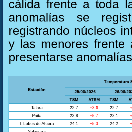
cálida frente a toda 
anomalías se regist
registrando núcleos in
y las menores frente 
presentarse anomalías 
Temperatura S
Estación
25/06/2026
26/06/20
TSM
ATSM
TSM
A
Talara
22.7
+3.6
22.7
+
Paita
23.8
+5.7
23.1
+
I. Lobos de Afuera
24.1
+5.3
24.2
+
Salaverry
--
--
--