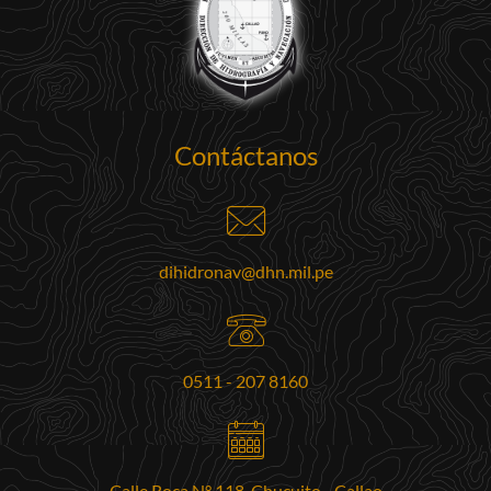
Contáctanos
dihidronav@dhn.mil.pe
0511 - 207 8160
Calle Roca N° 118. Chucuito - Callao