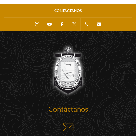
CONTÁCTANOS
Instagram
Youtube
Facebook
X
0511 - 207 8160
dihidronav@dhn.m
Contáctanos