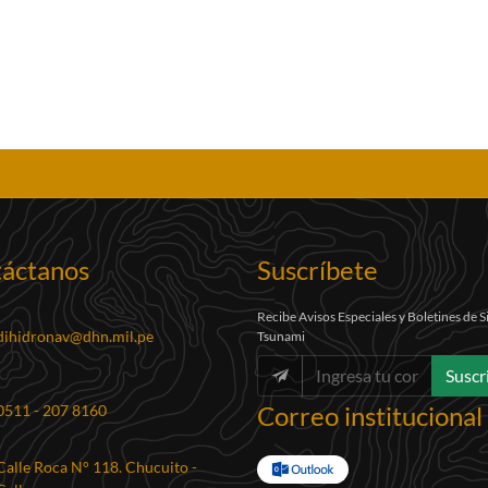
áctanos
Suscríbete
Recibe Avisos Especiales y Boletines de 
dihidronav@dhn.mil.pe
Tsunami
Suscr
Correo institucional
0511 - 207 8160
Calle Roca N° 118. Chucuito -