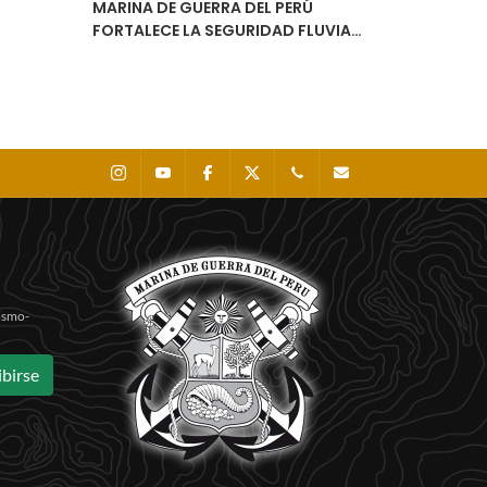
MARINA DE GUERRA DEL PERÚ
FORTALECE LA SEGURIDAD FLUVIAL
CON LA ENTREGA DEL ESTUDIO DE
NAVEGABILIDAD DEL RÍO
URUBAMBA
Instagram
Youtube
Facebook
X
0511 - 207 8160
dihidronav@dhn.mil
Sismo-
ibirse