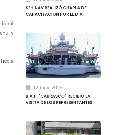
SEHINAV REALIZÓ CHARLA DE
CAPACITACIÓN POR EL DÍA
MUNDIAL DE LA HIDROGRAFÍA
cional
chu, y
tico a
12 Junio 2026
B.A.P. "CARRASCO" RECIBIÓ LA
VISITA DE LOS REPRESENTANTES
REGIONALES DEL SUBCOMITÉ DE
DESARROLLO DE CAPACIDADES DE
LA OHI