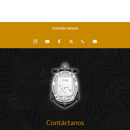
CONTÁCTANOS
Instagram
Youtube
Facebook
X
0511 - 207 8160
dihidronav@dhn.m
Contáctanos