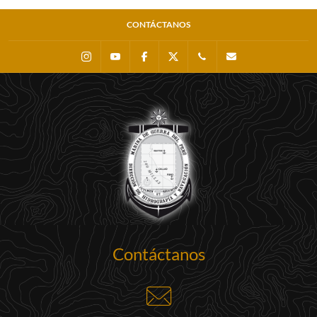
CONTÁCTANOS
Instagram
Youtube
Facebook
X
0511 - 207 8160
dihidronav@dhn.m
Contáctanos