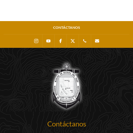
CONTÁCTANOS
Instagram
Youtube
Facebook
X
0511 - 207 8160
dihidronav@dhn.m
Contáctanos