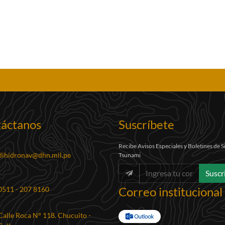
áctanos
Suscríbete
Recibe Avisos Especiales y Boletines de 
dihidronav@dhn.mil.pe
Tsunami
Suscr
Correo institucional
0511 - 207 8160
Calle Roca N° 118. Chucuito -