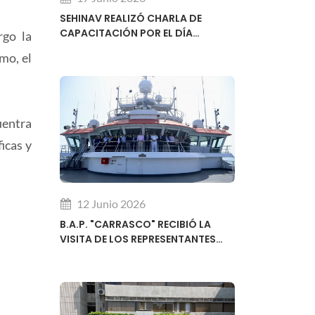
SEHINAV REALIZÓ CHARLA DE
CAPACITACIÓN POR EL DÍA
rgo la
MUNDIAL DE LA HIDROGRAFÍA
mo, el
uentra
icas y
12 Junio 2026
B.A.P. "CARRASCO" RECIBIÓ LA
VISITA DE LOS REPRESENTANTES
REGIONALES DEL SUBCOMITÉ DE
DESARROLLO DE CAPACIDADES DE
LA OHI