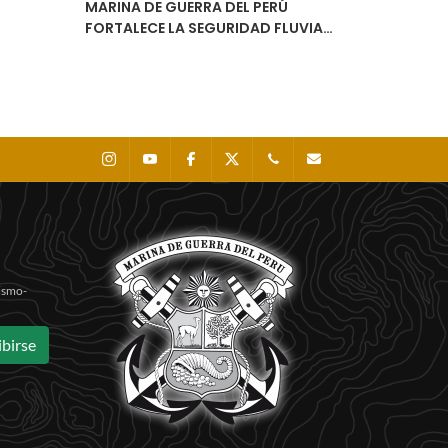
MARINA DE GUERRA DEL PERÚ
FORTALECE LA SEGURIDAD FLUVIAL
CON LA ENTREGA DEL ESTUDIO DE
NAVEGABILIDAD DEL RÍO
URUBAMBA
Instagram
Youtube
Facebook
X
0511 - 207 8160
dihidronav@dhn.mil
Sismo-
ibirse