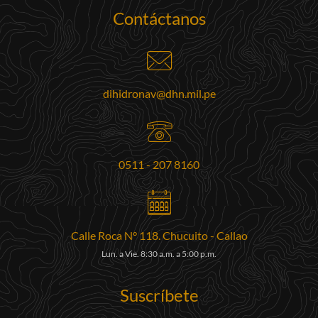
Contáctanos
dihidronav@dhn.mil.pe
0511 - 207 8160
Calle Roca N° 118. Chucuito - Callao
Lun. a Vie. 8:30 a.m. a 5:00 p.m.
Suscríbete