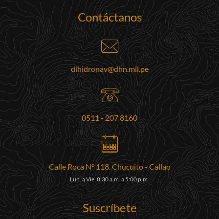
Contáctanos
dihidronav@dhn.mil.pe
0511 - 207 8160
Calle Roca N° 118. Chucuito - Callao
Lun. a Vie. 8:30 a.m. a 5:00 p.m.
Suscríbete