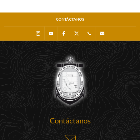
CONTÁCTANOS
Instagram
Youtube
Facebook
X
0511 - 207 8160
dihidronav@dhn.m
Contáctanos