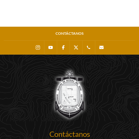
CONTÁCTANOS
Instagram
Youtube
Facebook
X
0511 - 207 8160
dihidronav@dhn.m
Contáctanos