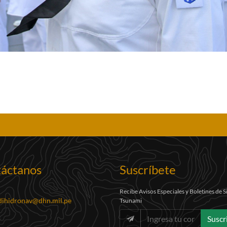
áctanos
Suscríbete
Recibe Avisos Especiales y Boletines de 
dihidronav@dhn.mil.pe
Tsunami
Suscr