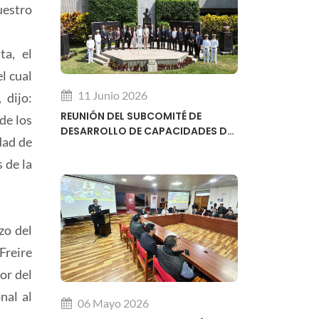
uestro
ta, el
l cual
11 Junio 2026
 dijo:
REUNIÓN DEL SUBCOMITÉ DE
de los
DESARROLLO DE CAPACIDADES DE
dad de
LA ORGANIZACIÓN HIDROGRÁFICA
INTERNACIONAL OHI
 de la
zo del
Freire
or del
nal al
06 Mayo 2026