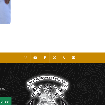
Instagram
Youtube
Facebook
X
0511 - 207 8160
dihidronav@dhn.mil
Sismo-
ibirse