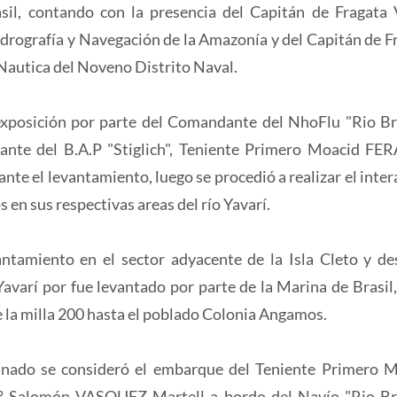
sil, contando con la presencia del Capitán de Fragata 
rografía y Navegación de la Amazonía y del Capitán de F
 Nautica del Noveno Distrito Naval.
exposición por parte del Comandante del NhoFlu "Rio Br
ante del B.A.P "Stiglich", Teniente Primero Moacid F
ante el levantamiento, luego se procedió a realizar el inte
 en sus respectivas areas del río Yavarí.
ntamiento en el sector adyacente de la Isla Cleto y de
avarí por fue levantado por parte de la Marina de Brasil,
e la milla 200 hasta el poblado Colonia Angamos.
nado se consideró el embarque del Teniente Primero 
º Salomón VASQUEZ Martell a bordo del Navío "Rio Br