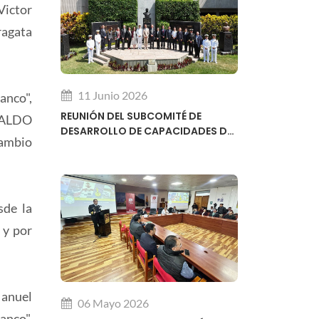
Victor
ragata
11 Junio 2026
anco",
REUNIÓN DEL SUBCOMITÉ DE
ERALDO
DESARROLLO DE CAPACIDADES DE
rambio
LA ORGANIZACIÓN HIDROGRÁFICA
INTERNACIONAL OHI
sde la
 y por
Manuel
06 Mayo 2026
anco",