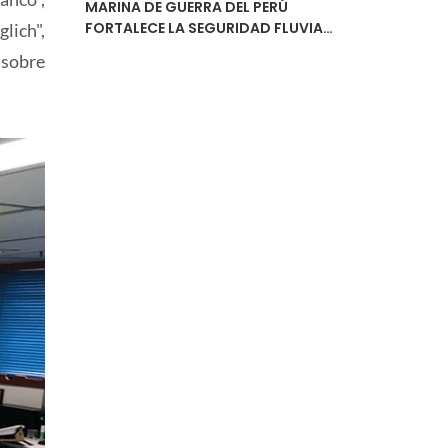
MARINA DE GUERRA DEL PERÚ
FORTALECE LA SEGURIDAD FLUVIAL
lich",
CON LA ENTREGA DEL ESTUDIO DE
 sobre
NAVEGABILIDAD DEL RÍO
URUBAMBA