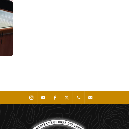
Instagram
Youtube
Facebook
X
0511 - 207 8160
dihidronav@dhn.mil