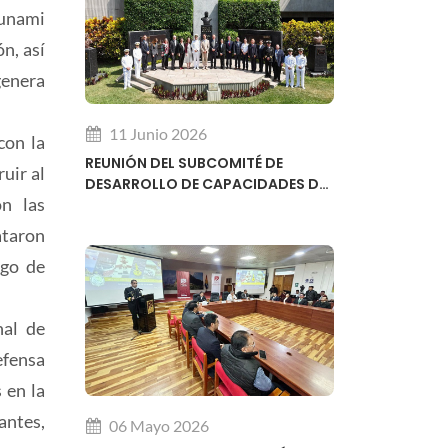
sunami
n, así
genera
11 Junio 2026
con la
REUNIÓN DEL SUBCOMITÉ DE
uir al
DESARROLLO DE CAPACIDADES DE
on las
LA ORGANIZACIÓN HIDROGRÁFICA
INTERNACIONAL OHI
ataron
sgo de
nal de
efensa
 en la
antes,
06 Mayo 2026