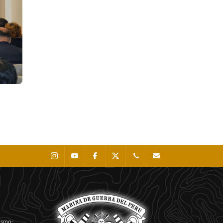
Instagram
Youtube
Facebook
X
0511 - 207 8160
dihidronav@dhn.mil
Sismo-