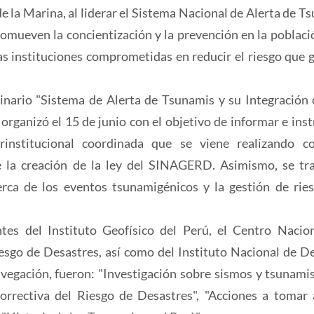
e la Marina, al liderar el Sistema Nacional de Alerta de T
romueven la concientización y la prevención en la població
las instituciones comprometidas en reducir el riesgo que 
inario "Sistema de Alerta de Tsunamis y su Integración 
organizó el 15 de junio con el objetivo de informar e instr
erinstitucional coordinada que se viene realizando c
e la creación de la ley del SINAGERD. Asimismo, se tr
erca de los eventos tsunamigénicos y la gestión de rie
tes del Instituto Geofísico del Perú, el Centro Nacio
esgo de Desastres, así como del Instituto Nacional de D
avegación, fueron: "Investigación sobre sismos y tsunamis
orrectiva del Riesgo de Desastres", "Acciones a tomar 