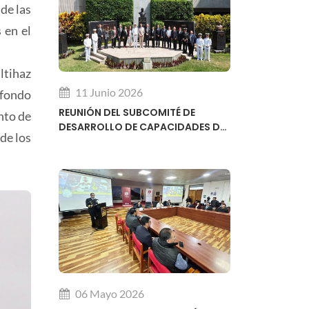
de las
 en el
ltihaz
11 Junio 2026
 fondo
REUNIÓN DEL SUBCOMITÉ DE
nto de
DESARROLLO DE CAPACIDADES DE
de los
LA ORGANIZACIÓN HIDROGRÁFICA
INTERNACIONAL OHI
06 Mayo 2026