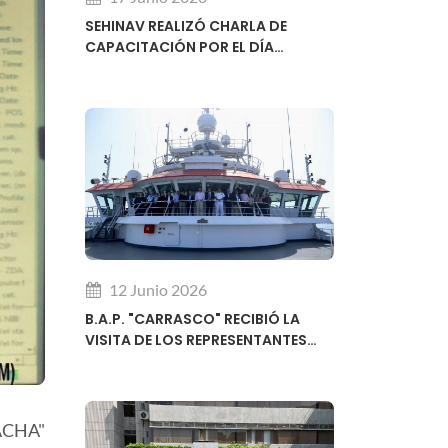
SEHINAV REALIZÓ CHARLA DE
CAPACITACIÓN POR EL DÍA
MUNDIAL DE LA HIDROGRAFÍA
12 Junio 2026
B.A.P. "CARRASCO" RECIBIÓ LA
VISITA DE LOS REPRESENTANTES
REGIONALES DEL SUBCOMITÉ DE
DESARROLLO DE CAPACIDADES DE
LA OHI
MACHA"