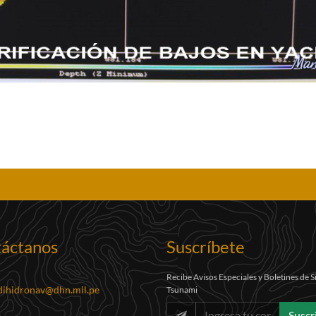
áctanos
Suscríbete
Recibe Avisos Especiales y Boletines de 
dihidronav@dhn.mil.pe
Tsunami
Suscr