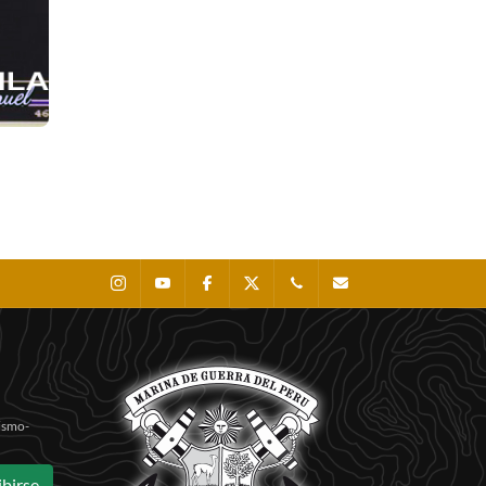
Instagram
Youtube
Facebook
X
0511 - 207 8160
dihidronav@dhn.mil
Sismo-
ibirse