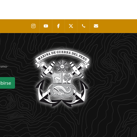
Instagram
Youtube
Facebook
X
0511 - 207 8160
dihidronav@dhn.mil
Sismo-
ibirse