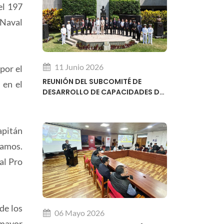
el 197
 Naval
11 Junio 2026
por el
REUNIÓN DEL SUBCOMITÉ DE
 en el
DESARROLLO DE CAPACIDADES DE
LA ORGANIZACIÓN HIDROGRÁFICA
INTERNACIONAL OHI
apitán
gamos.
al Pro
de los
06 Mayo 2026
 mayor