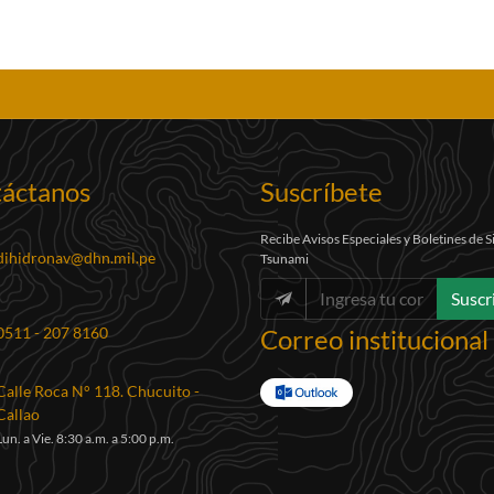
áctanos
Suscríbete
Recibe Avisos Especiales y Boletines de 
dihidronav@dhn.mil.pe
Tsunami
Suscr
Correo institucional
0511 - 207 8160
Calle Roca N° 118. Chucuito -
Callao
Lun. a Vie. 8:30 a.m. a 5:00 p.m.