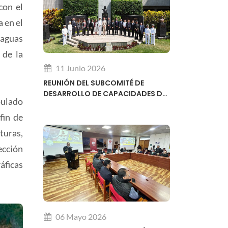
con el
 en el
 aguas
 de la
11 Junio 2026
REUNIÓN DEL SUBCOMITÉ DE
DESARROLLO DE CAPACIDADES DE
pulado
LA ORGANIZACIÓN HIDROGRÁFICA
INTERNACIONAL OHI
fin de
turas,
ección
áficas
06 Mayo 2026