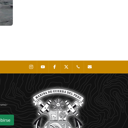
Instagram
Youtube
Facebook
X
0511 - 207 8160
dihidronav@dhn.mil
Sismo-
ibirse