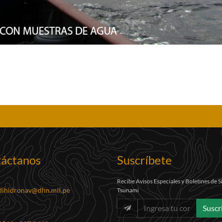
áctanos
Suscríbete
Recibe Avisos Especiales y Boletines de 
dihidronav@dhn.mil.pe
Tsunami
Suscr