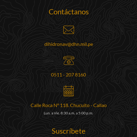
Contáctanos
dihidronav@dhn.mil.pe
0511 - 207 8160
Calle Roca N° 118. Chucuito - Callao
Lun. a Vie. 8:30 a.m. a 5:00 p.m.
Suscríbete