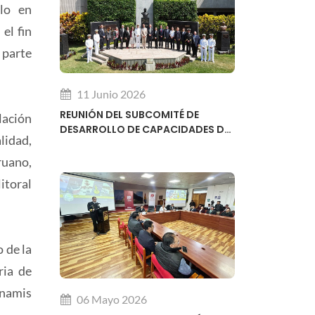
Ilo en
el fin
 parte
11 Junio 2026
REUNIÓN DEL SUBCOMITÉ DE
lación
DESARROLLO DE CAPACIDADES DE
lidad,
LA ORGANIZACIÓN HIDROGRÁFICA
INTERNACIONAL OHI
ruano,
itoral
 de la
ria de
unamis
06 Mayo 2026