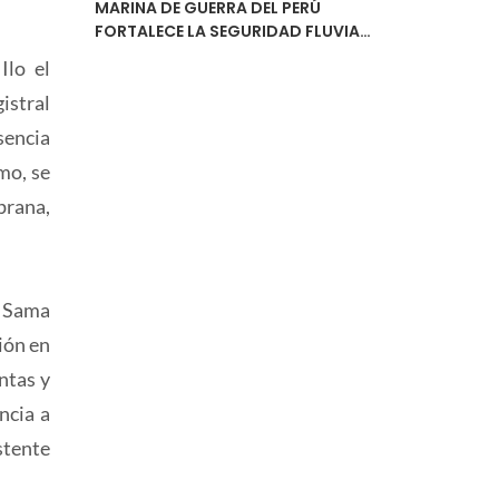
MARINA DE GUERRA DEL PERÚ
FORTALECE LA SEGURIDAD FLUVIAL
CON LA ENTREGA DEL ESTUDIO DE
Ilo el
NAVEGABILIDAD DEL RÍO
URUBAMBA
istral
sencia
mo, se
prana,
o Sama
ión en
ntas y
ncia a
stente