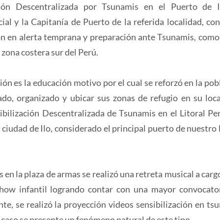
ión Descentralizada por Tsunamis en el Puerto de 
al y la Capitanía de Puerto de la referida localidad, con 
ón en alerta temprana y preparación ante Tsunamis, como
zona costera sur del Perú.
 es la educación motivo por el cual se reforzó en la pob
do, organizado y ubicar sus zonas de refugio en su loca
bilización Descentralizada de Tsunamis en el Litoral Pe
ciudad de Ilo, considerado el principal puerto de nuestro l
 en la plaza de armas se realizó una retreta musical a cargo
how infantil logrando contar con una mayor convocato
te, se realizó la proyección videos sensibilización en ts
caso se presente un fenómeno natural de este tipo.