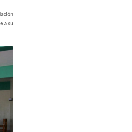
dación
e a su