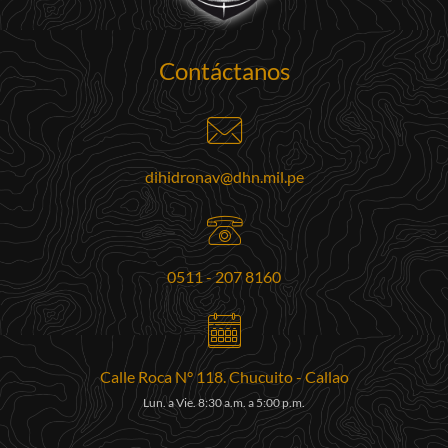
Contáctanos
dihidronav@dhn.mil.pe
0511 - 207 8160
Calle Roca N° 118. Chucuito - Callao
Lun. a Vie. 8:30 a.m. a 5:00 p.m.