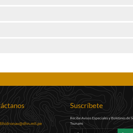
áctanos
Suscríbete
Recibe Avisos Especiales y Boletines de 
dihidronav@dhn.mil.pe
Tsunami