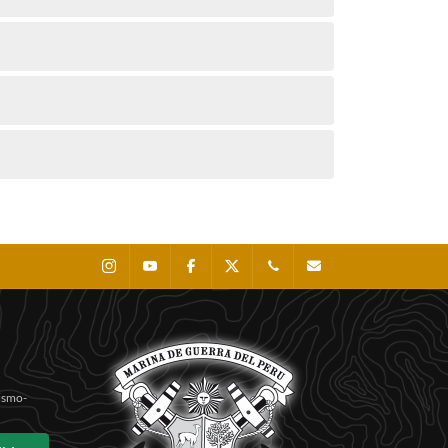
Instagram
Youtube
Facebook
X
0511 - 207 8160
dihidronav@dhn.mil
Sismo-